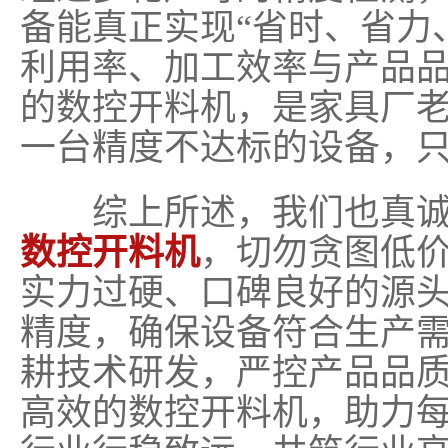
备能真正实现“省时、省力
利用率、加工效率与产品
的数控开料机，是家具厂老
一台精度不达标的设备，
综上所述，我们也真诚
数控开料机
，切勿贪图低
实力过硬、口碑良好的源
精度，确保设备符合生产
耕技术研发，严控产品品
高效的数控开料机，助力