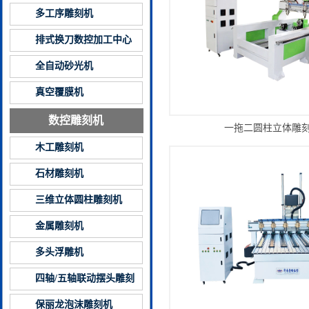
多工序雕刻机
排式换刀数控加工中心
全自动砂光机
真空覆膜机
数控雕刻机
一拖二圆柱立体雕
木工雕刻机
石材雕刻机
三维立体圆柱雕刻机
金属雕刻机
多头浮雕机
四轴/五轴联动摆头雕刻
机
保丽龙泡沫雕刻机