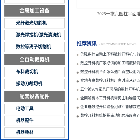
金属加工设备
2025一拖六圆柱平面
光纤激光切割机
激光焊接机/激光清洗机
推荐资讯
/ RECOMMENDED NEWS
数控等离子切割机
鲁雕数控自动上下料数控开料机与
全自动裁剪机
数控开料机厂家必讲的加工精度检
布料裁切机
数控开料机台面怎么选？真空吸附
实地考察数控开料机厂家时应从这
振动刀裁切机
五个被90%家具厂忽略的数控开料机
配套设备配件
全面解析木工开料机常见主轴噪音
企业选数控开料设备犯难？鲁雕数
电动工具
配款
数控开料机维护指南功能强精度高
机器配件
备寿命
机器耗材